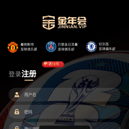
送
18
元
注册
登录