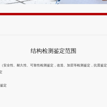
结构检测鉴定范围
全性、耐久性、可靠性检测鉴定，改造、加层等检测鉴定，抗震鉴
定
测鉴定