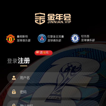
送
18
元
注册
登录