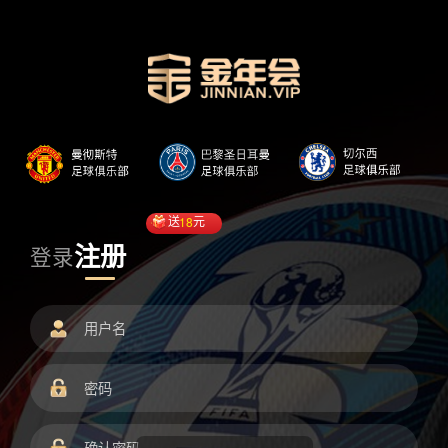
送
18
元
注册
登录